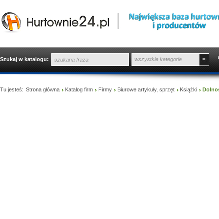
Szukaj w katalogu:
wszystkie kategorie
Tu jesteś:
Strona główna
Katalog firm
Firmy
Biurowe artykuły, sprzęt
Książki
Dolnoś