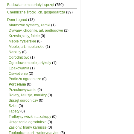
Budowlane materiały i sprzęt
(750)
Chemiczne środki, ch. gospodarcza
(39)
Dom i ogród
(13)
Alarmowe systemy, zamki
(1)
Dywany, chodniki, art. podłogowe
(1)
Krzesła,stoły, fotele
(0)
Meble fryzjerskie
(0)
Meble, art. meblarskie
(1)
Narzuty
(0)
Ogrodnictwo
(1)
Ogrodowe meble, artykuły
(1)
Opakowania
(1)
Oświetlenie
(2)
Podłoża ogrodnicze
(0)
Porcelana
(0)
Przechowywanie
(0)
Rolety, żaluzje, markizy
(0)
Sprzęt ogrodniczy
(0)
Szkło
(0)
Tapety
(0)
Trolleysy wózki na zakupy
(0)
Urządzenia ogrodnicze
(0)
Zasłony, firany karnisze
(0)
Zoologiczne art., weterynaryjne
(5)