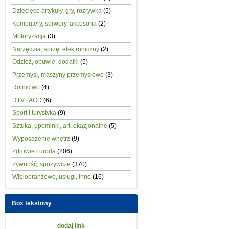
Dziecięce artykuły, gry, rozrywka
(5)
Komputery, serwery, akcesoria
(2)
Motoryzacja
(3)
Narzędzia, sprzęt elektroniczny
(2)
Odzież, obuwie, dodatki
(5)
Przemysł, maszyny przemysłowe
(3)
Rolnictwo
(4)
RTV i AGD
(6)
Sport i turystyka
(9)
Sztuka, upominki, art. okazjonalne
(5)
Wyposażenie wnętrz
(9)
Zdrowie i uroda
(206)
Żywność, spożywcze
(370)
Wielobranżowe, usługi, inne
(16)
Box tekstowy
dodaj link