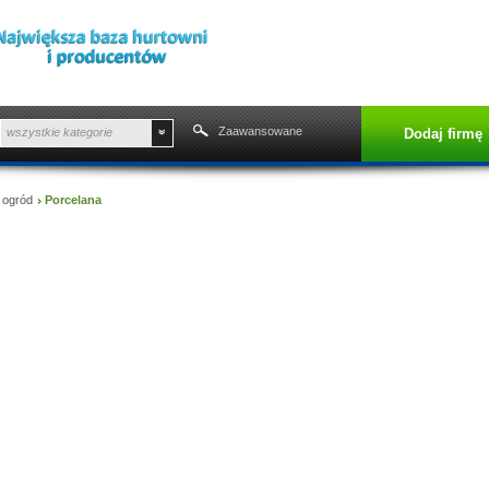
Zaawansowane
wszystkie kategorie
Dodaj firmę
Start
 ogród
Porcelana