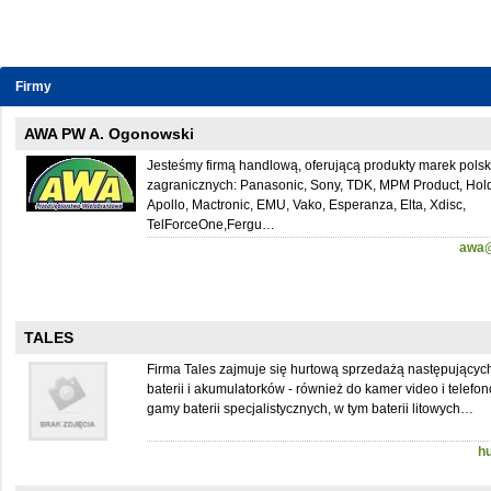
Firmy
AWA PW A. Ogonowski
Jesteśmy firmą handlową, oferującą produkty marek polski
zagranicznych: Panasonic, Sony, TDK, MPM Product, Hold
Apollo, Mactronic, EMU, Vako, Esperanza, Elta, Xdisc,
TelForceOne,Fergu…
awa@
TALES
Firma Tales zajmuje się hurtową sprzedażą następujących
baterii i akumulatorków - również do kamer video i telefon
gamy baterii specjalistycznych, w tym baterii litowych…
h